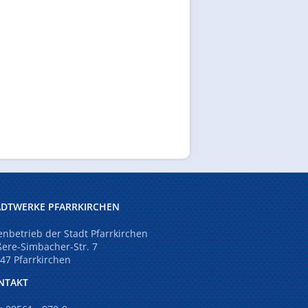
ADTWERKE PFARRKIRCHEN
enbetrieb der Stadt Pfarrkirchen
ere-Simbacher-Str. 7
47 Pfarrkirchen
NTAKT