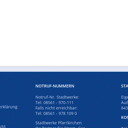
NOTRUF-NUMMERN
ST
Notruf-Nr. Stadtwerke:
Eig
Tel:
08561 - 970-111
Äuß
serklärung
Falls nicht erreichbar:
843
Tel:
08561 - 978 109 0
KO
Stadtwerke Pfarrkirchen
uss