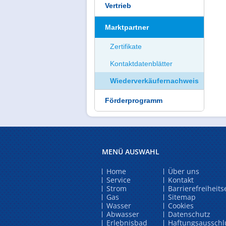
Vertrieb
Marktpartner
Zertifikate
Kontaktdatenblätter
Wiederverkäufernachweis
Förderprogramm
MENÜ AUSWAHL
Home
Über uns
Service
Kontakt
Strom
Barrierefreiheit
Gas
Sitemap
Wasser
Cookies
Abwasser
Datenschutz
Erlebnisbad
Haftungsausschl