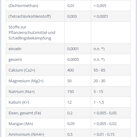
(Dichlormethan)
0,01
< 0,005
(Tetrachlorkohlenstoff)
0,003
< 0,0001
Stoffe zur
Pflanzenschutzmittel und
Schädlingsbekämpfung
einzeln
0,0001
n.n. *)
gesamt
0,0005
n.n. *)
Calcium (Ca2+)
400
55 - 85
Magnesium (Mg2+)
50
20 - 30
Natrium (Na+)
150
5 - 15
Kalium (K+)
12
1 - 1,5
Eisen, gesamt (Fe)
0,2
< 0,005 - 0,05
Mangan (Mn)
0,05
< 0,005 - 0,02
Ammonium (NH4+)
0,5
< 0,01 - 0,15