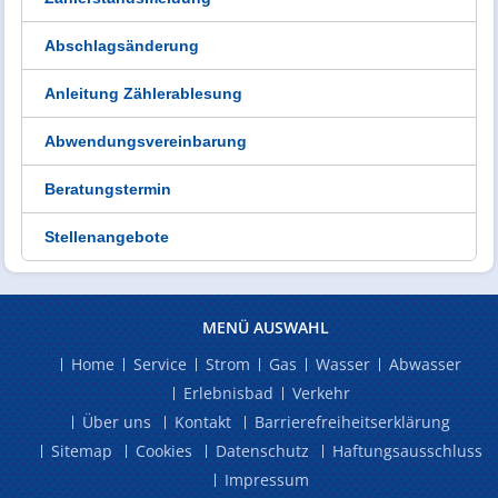
Abschlagsänderung
Anleitung Zählerablesung
Abwendungsvereinbarung
Beratungstermin
Stellenangebote
MENÜ AUSWAHL
Home
Service
Strom
Gas
Wasser
Abwasser
Erlebnisbad
Verkehr
Über uns
Kontakt
Barrierefreiheitserklärung
Sitemap
Cookies
Datenschutz
Haftungsausschluss
Impressum