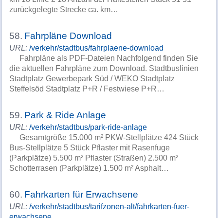
zurückgelegte Strecke ca. km…
58.
Fahrpläne Download
URL:
/verkehr/stadtbus/fahrplaene-download
Fahrpläne als PDF-Dateien Nachfolgend finden Sie
die aktuellen Fahrpläne zum Download. Stadtbuslinien
Stadtplatz Gewerbepark Süd / WEKO Stadtplatz
Steffelsöd Stadtplatz P+R / Festwiese P+R…
59.
Park & Ride Anlage
URL:
/verkehr/stadtbus/park-ride-anlage
Gesamtgröße 15.000 m² PKW-Stellplätze 424 Stück
Bus-Stellplätze 5 Stück Pflaster mit Rasenfuge
(Parkplätze) 5.500 m² Pflaster (Straßen) 2.500 m²
Schotterrasen (Parkplätze) 1.500 m² Asphalt…
60.
Fahrkarten für Erwachsene
URL:
/verkehr/stadtbus/tarifzonen-alt/fahrkarten-fuer-
erwachsene