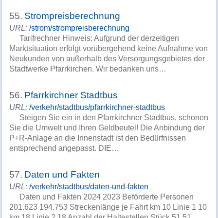
55.
Strompreisberechnung
URL:
/strom/strompreisberechnung
Tarifrechner Hinweis: Aufgrund der derzeitigen
Marktsituation erfolgt vorübergehend keine Aufnahme von
Neukunden von außerhalb des Versorgungsgebietes der
Stadtwerke Pfarrkirchen. Wir bedanken uns…
56.
Pfarrkirchner Stadtbus
URL:
/verkehr/stadtbus/pfarrkirchner-stadtbus
Steigen Sie ein in den Pfarrkirchner Stadtbus, schonen
Sie die Umwelt und Ihren Geldbeutel! Die Anbindung der
P+R-Anlage an die Innenstadt ist den Bedürfnissen
entsprechend angepasst. DIE…
57.
Daten und Fakten
URL:
/verkehr/stadtbus/daten-und-fakten
Daten und Fakten 2024 2023 Beförderte Personen
201.623 194.753 Streckenlänge je Fahrt km 10 Linie 1 10
km 18 Linie 2 18 Anzahl der Haltestellen Stück 51 51