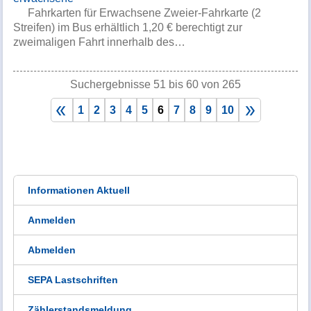
Fahrkarten für Erwachsene Zweier-Fahrkarte (2
Streifen) im Bus erhältlich 1,20 € berechtigt zur
zweimaligen Fahrt innerhalb des…
Suchergebnisse 51 bis 60 von 265
vo
nä
1
2
3
4
5
6
7
8
9
10
rh
ch
eri
ste
ge
Informationen Aktuell
Anmelden
Abmelden
SEPA Lastschriften
Zählerstandsmeldung